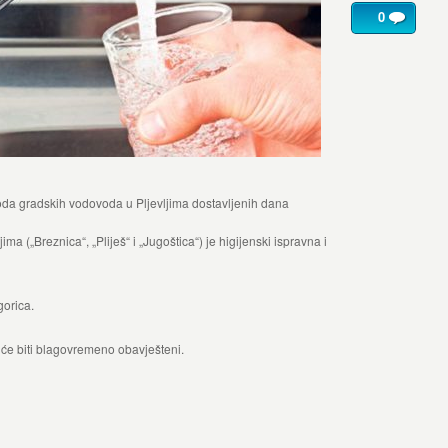
0
oda gradskih vodovoda u Pljevljima dostavljenih dana
ma („Breznica“, „Pliješ“ i „Jugoštica“) je higijenski ispravna i
gorica.
e biti blagovremeno obavješteni.