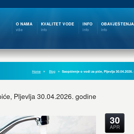
O NAMA
KVALITET VODE
INFO
OBAVJEŠTENJA
više
info
info
info
Home
Blog
Saopštenje o vodi za piće, Pljevlja 30.04.2026
iće, Pljevlja 30.04.2026. godine
30
APR