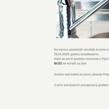
Na osnovu poslednjih rezultata analiza v
29.04.2026. godine saopštavamo:
Voda sa sva tri gradska vodovoda u Pljevlji
MOŽE
se koristiti za piće.
Analize radi Institut za javno zdravlje Pod
O svim eventualnim promjenama građani ć