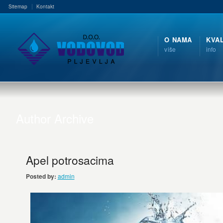
Sitemap
Kontakt
O NAMA
KVA
više
info
Author Archive
Apel potrosacima
Posted by:
admin