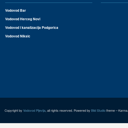
Vodovod Bar
Vodovod Herceg Novi
Vodovod i kanalizacija Podgorica
Vodovod Niksic
Copyright by
Vodovod Pljevlja
, all rights reserved. Powered by
Bild Studio
theme – Karma