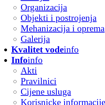
Organizacija
Objekti i postrojenja
Mehanizacija i oprema
Galerija
Kvalitet vode
info
Info
info
Akti
Pravilnici
Cijene usluga
Korisnicke informacij