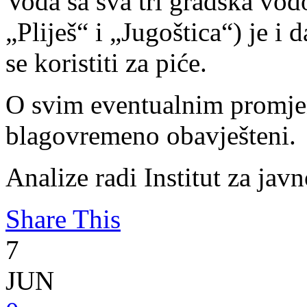
Voda sa sva tri gradska vod
„Pliješ“ i „Jugoštica“) je i d
se koristiti za piće.
O svim eventualnim promjen
blagovremeno obavješteni.
Analize radi Institut za jav
Share This
7
JUN