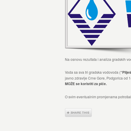
Na osnovu rezultata i analiza gradskih v
Voda sa sva tri gradska vodovoda (
“Plije
javno zdravlje Crne Gore, Podgorica od 14
MOŽE se koristiti za piće.
O svim eventualnim promjenama potrošači