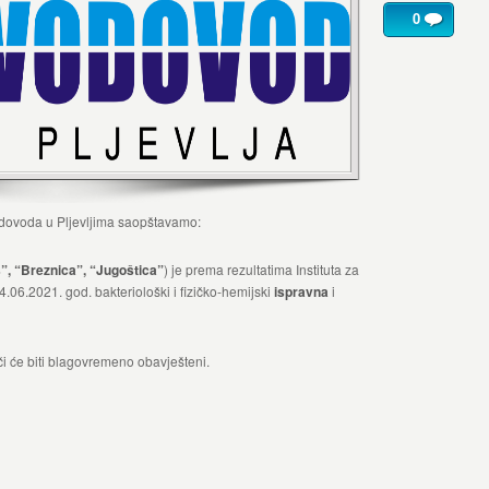
0
odovoda u Pljevljima saopštavamo:
š”, “Breznica”, “Jugoštica”
) je prema rezultatima Instituta za
.06.2021. god. bakteriološki i fizičko-hemijski
ispravna
i
 će biti blagovremeno obavješteni.