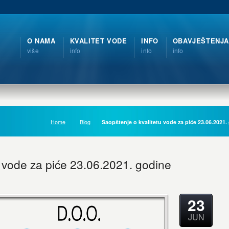
O NAMA
KVALITET VODE
INFO
OBAVJEŠTENJA
više
info
info
info
Home
Blog
Saopštenje o kvalitetu vode za piće 23.06.2021.
u vode za piće 23.06.2021. godine
23
JUN