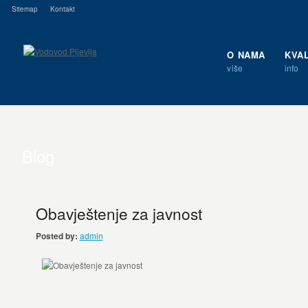
Sitemap
Kontakt
O NAMA
KVA
više
info
Blog
Obavještenje za javnost
Posted by:
admin