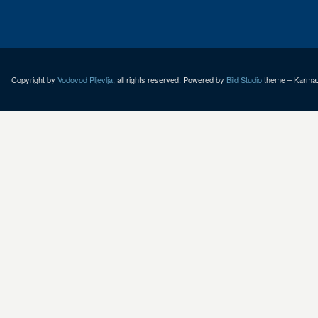
Copyright by
Vodovod Pljevlja
, all rights reserved. Powered by
Bild Studio
theme – Karma