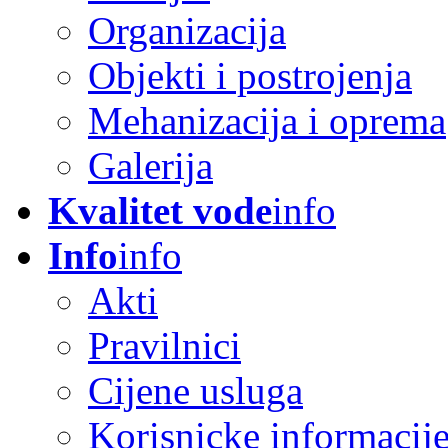
Organizacija
Objekti i postrojenja
Mehanizacija i oprema
Galerija
Kvalitet vode
info
Info
info
Akti
Pravilnici
Cijene usluga
Korisnicke informacij