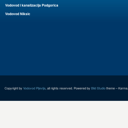
Vodovod i kanalizacija Podgorica
Vodovod Niksic
Copyright by
Vodovod Pljevlja
, all rights reserved. Powered by
Bild Studio
theme – Karma