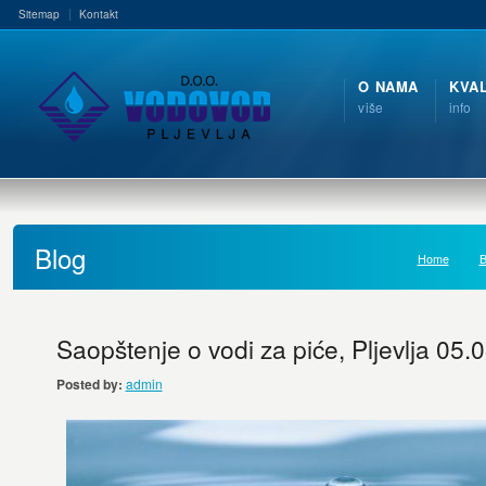
Sitemap
Kontakt
O NAMA
KVA
više
info
Blog
Home
B
Saopštenje o vodi za piće, Pljevlja 05.
Posted by:
admin