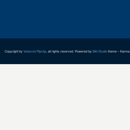
Copyright by
Vodovod Pljevlja
, all rights reserved. Powered by
Bild Studio
theme – Karma