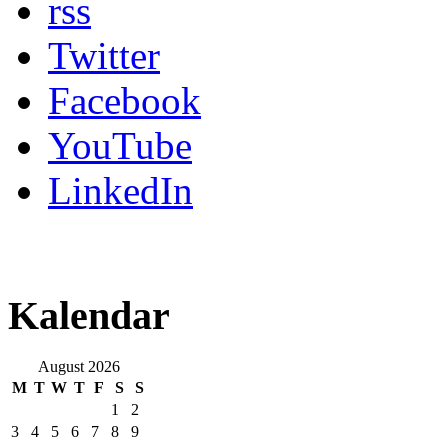
rss
Twitter
Facebook
YouTube
LinkedIn
Kalendar
August 2026
M
T
W
T
F
S
S
1
2
3
4
5
6
7
8
9