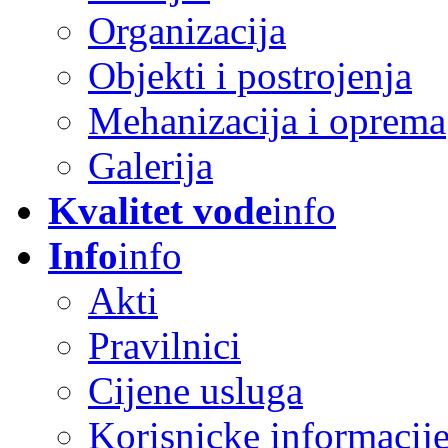
Organizacija
Objekti i postrojenja
Mehanizacija i oprema
Galerija
Kvalitet vode
info
Info
info
Akti
Pravilnici
Cijene usluga
Korisnicke informacij