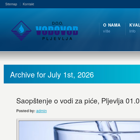
Sitemap
Kontakt
O NAMA
KVA
više
info
Archive for July 1st, 2026
Saopštenje o vodi za piće, Pljevlja 01.
Posted by:
admin