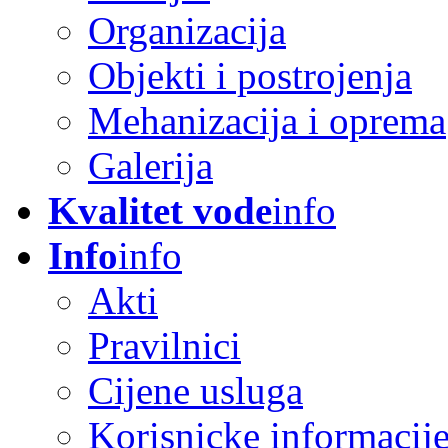
Organizacija
Objekti i postrojenja
Mehanizacija i oprema
Galerija
Kvalitet vode
info
Info
info
Akti
Pravilnici
Cijene usluga
Korisnicke informacij